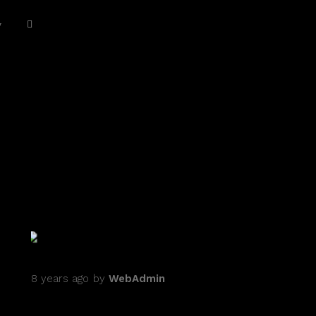
2
0
NEXT ARTICLE
8 years ago
by
WebAdmin
NEW HAMPSHIRE MOVIE