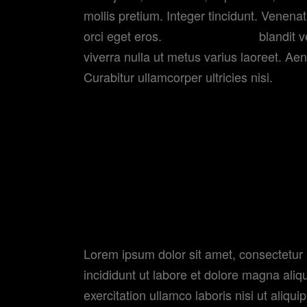
mollis pretium. Integer tincidunt. Venena
orci eget eros.
Nam quam nunc
blandit v
viverra nulla ut metus varius laoreet. Aen
Curabitur ullamcorper ultricies nisi.
“It may be a timely film, but it is its t
that qualify
Lorem ipsum dolor sit amet, consectetur 
incididunt ut labore et dolore magna ali
exercitation ullamco laboris nisi ut ali