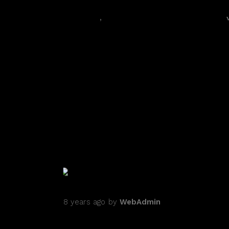
Director
,
Film
PREV ARTICLE
RELATED ARTICLES
8 years ago
by
WebAdmin
INTERNATIONAL FILM AWARDS