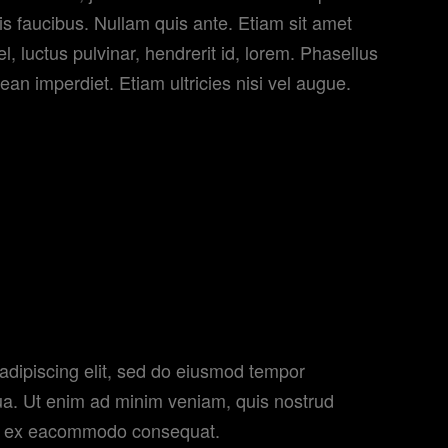
tis faucibus. Nullam quis ante. Etiam sit amet
el, luctus pulvinar, hendrerit id, lorem. Phasellus
ean imperdiet. Etiam ultricies nisi vel augue.
imelessness, as well as its depths of compassion,
 it as a great one.”
adipiscing elit, sed do eiusmod tempor
qua. Ut enim ad minim veniam, quis nostrud
quip ex eacommodo consequat.
Duis aute irure