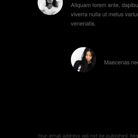
Aliquam lorem ante, dapibus 
viverra nulla ut metus vari
venenatis.
REPLY
AMBER W
Maecenas nec 
REPLY
POST A COMMENT
Your email address will not be published. Re