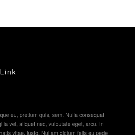
TARY - BEYOND 
HOME
ABOUT US
TRAILER
Link
esque eu, pretium quis, sem. Nulla consequat
la vel, aliquet nec, vulputate eget, arcu. In
natis vitae, justo. Nullam dictum felis eu pede