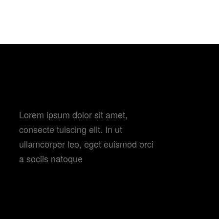
BLUE SKY
BUY/RENT
CONTACT US
ABOUT
Lorem ipsum dolor sit amet,
consecte tuiscing elit. In ut
ullamcorper leo, eget euismod orci
a sociis natoque
CATEGORIES
Actors