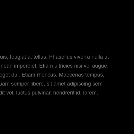
onal, and entertaining …”
is, feugiat a, tellus. Phasellus viverra nulla ut
ean imperdiet. Etiam ultricies nisi vel augue.
m eget dui. Etiam rhoncus. Maecenas tempus,
uam semper libero, sit amet adipiscing sem
vel, luctus pulvinar, hendrerit id, lorem.