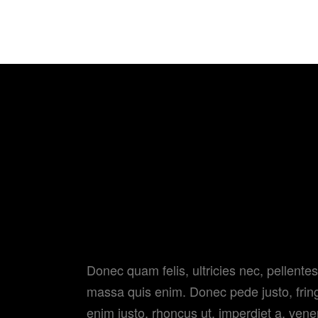
DOCUMEN
Donec quam felis, ultricies nec, pellent
massa quis enim. Donec pede justo, fringil
enim justo, rhoncus ut, imperdiet a, vene